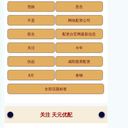
危险
意念
不是
网络配资公司
医生
配资台官网最新信息
关注
今年
扶起
咸阳股票配资
8月
食物
全部话题标签
关注 天元优配