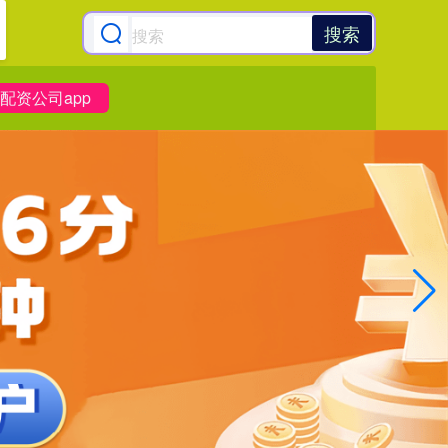
搜索
配资公司app