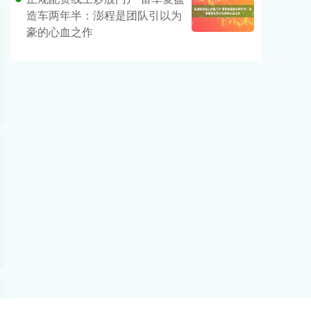
造车两年半：澎程是团队引以为
豪的心血之作