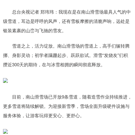
总台央视记者 郑玮玮：我现在是在南山滑雪场最具人气的中
级雪道，耳边是呼呼的风声，还有雪板摩擦的清脆声响，远处是
银装素裹的山峦与飞驰的雪友。
雪道之上，活力绽放。南山滑雪场的雪道上，高手们辗转腾
挪、身影灵动；初学者蹒跚起步、跃跃欲试。滑雪“发烧友”们积
攒近300天的期待，在与冰雪相拥的瞬间彻底释放。
目前，南山滑雪场已开放9条雪道，随着造雪作业持续推进，
更多雪道将陆续解锁。为迎接新雪季，雪场全面升级硬件设施与
服务体验，让游客玩得更安心、更舒心。