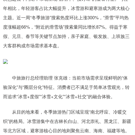
年相比，年轻游客占比大幅提升，冰雪游和避寒游成为两大核心
主题。近一周“冬季旅游”搜索热度环比上涨300%，“滑雪”平均热
度涨幅超66%，“附近的滑雪场”搜索量同比增长87%。得益于寒
假、元旦、春节等关键节点加持，亲子家庭、银发族、上班族三
大客群构成市场需求基本盘。
中旅旅行总经理助理 张克雄：当前市场需求呈现鲜明的“体
验深化”与“圈层分化”特征。消费者已不满足于简单冰雪观光，转
而追求“冰雪+度假”“冰雪+文化”“冰雪+社交”的融合体验。
从目的地来看，冬季旅游热门区域呈现“南北呼应、冷暖交
织”的格局。冰雪游集中在吉林长白山、河北崇礼、黑龙江、新疆
等北方区域，避寒游核心目的地则聚焦云南、海南、福建等地。